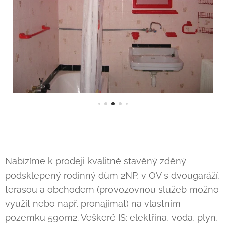
Nabízíme k prodeji kvalitně stavěný zděný
podsklepený rodinný dům 2NP, v OV s dvougaráží,
terasou a obchodem (provozovnou služeb možno
využít nebo např. pronajímat) na vlastním
pozemku 590m2. Veškeré IS: elektřina, voda, plyn,