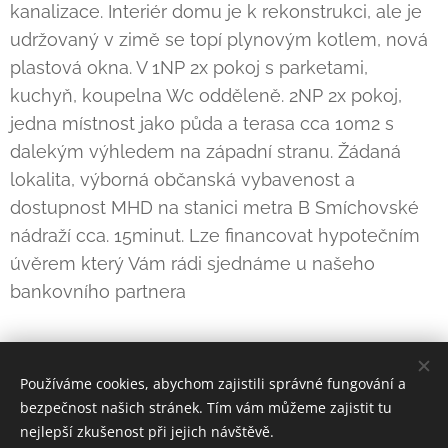
kanalizace. Interiér domu je k rekonstrukci, ale je
udržovaný v zimě se topí plynovým kotlem, nová
plastová okna. V 1NP 2x pokoj s parketami,
kuchyň, koupelna Wc odděleně. 2NP 2x pokoj,
jedna místnost jako půda a terasa cca 10m2 s
dalekým výhledem na západní stranu. Žádaná
lokalita, výborná občanská vybavenost a
dostupnost MHD na stanici metra B Smíchovské
nádraží cca. 15minut. Lze financovat hypotečním
úvěrem který Vám rádi sjednáme u našeho
bankovního partnera
Používáme cookies, abychom zajistili správné fungování a
bezpečnost našich stránek. Tím vám můžeme zajistit tu
nejlepší zkušenost při jejich návštěvě.