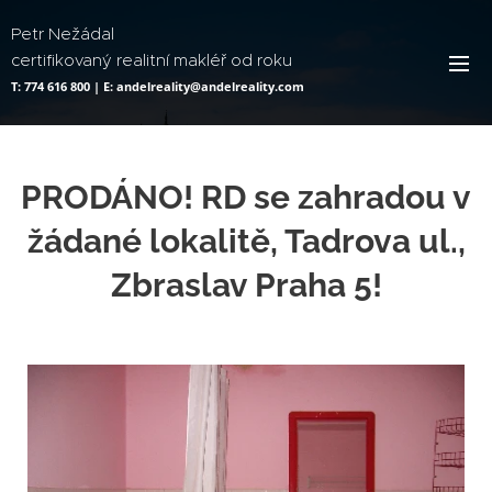
Petr Nežádal
certifikovaný realitní makléř od roku
2006
T: 774 616 800 | E: andelreality@andelreality.com
PRODÁNO! RD se zahradou v
žádané lokalitě, Tadrova ul.,
Zbraslav Praha 5!