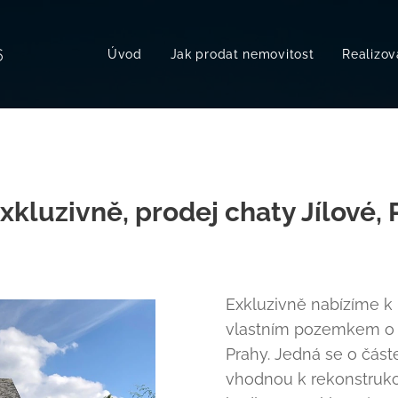
6
Úvod
Jak prodat nemovitost
Realizov
luzivně, prodej chaty Jílové,
Exkluzivně nabízíme k
vlastním pozemkem o c
Prahy. Jedná se o čá
vhodnou k rekonstrukci