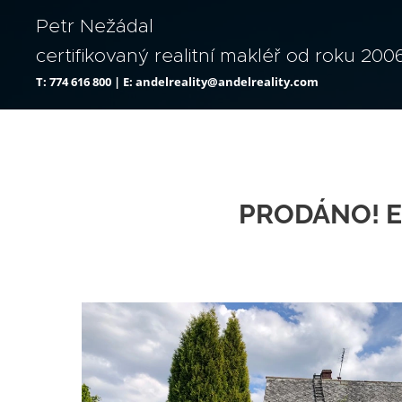
Petr Nežádal
certifikovaný realitní makléř od roku 200
T: 774 616 800 | E: andelreality@andelreality.com
PRODÁNO! Exk