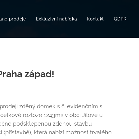
ané prodeje
Exkluzivní nabídka
Kontakt
GDPR
 Praha západ!
 prodeji zděný domek s č. evidenčním s
elkové rozloze 1243m2 v obci Jílové u
stečně podsklepenou zděnou stavbu
 (přístavbě), která nabízí možnost trvalého