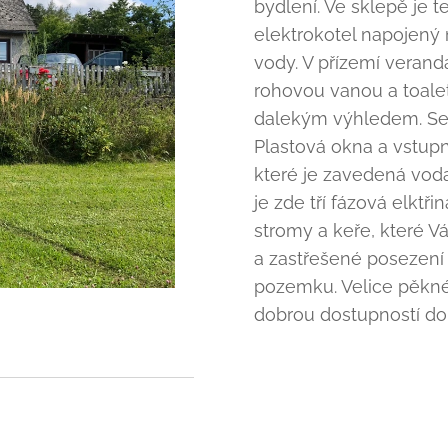
bydlení. Ve sklepě je t
elektrokotel napojený 
vody. V přízemí verand
rohovou vanou a toalet
dalekým výhledem. Sedl
Plastová okna a vstupn
které je zavedená vod
je zde tří fázová elktř
stromy a keře, které V
a zastřešené posezení 
pozemku. Velice pěkné 
dobrou dostupností do