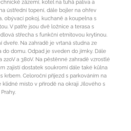
echnické zázemí, kotel na tuhá paliva a
na ústřední topení, dále bojler na ohřev
a, obývací pokoj, kuchaně a koupelna s
ou. V patře jsou dvě ložnice a terasa s
ová střecha s funkční etrnitovou krytinou.
í dveře. Na zahradě je vrtaná studna ze
a do domu. Odpad je sveden do jímky. Dále
ina 220V a 380V. Na pěstěnné zahradě vzrostlé
ám zajistí dostatek soukromí dále také kůlna
s krbem. Celoroční příjezd s parkováním na
klidné místo v přírodě na okraji Jílového s
 Prahy.